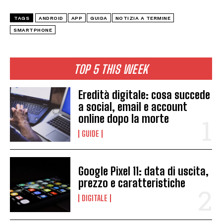
TAGS
ANDROID
APP
GUIDA
NOTIZIA A TERMINE
SMARTPHONE
TOP 5 THIS WEEK
Eredità digitale: cosa succede
a social, email e account
online dopo la morte
GUIDE
Google Pixel 11: data di uscita,
prezzo e caratteristiche
DIGITALE