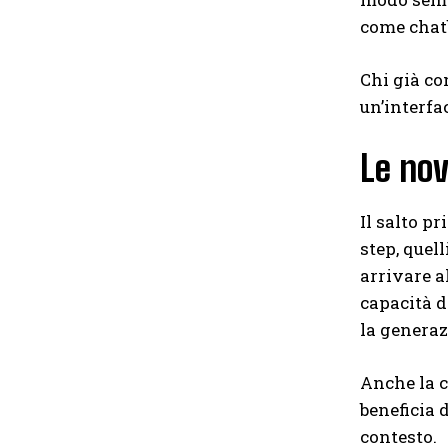
come chatb
Chi già co
un’interfa
Le nov
Il salto p
step, quel
arrivare a
capacità d
la generaz
Anche la c
beneficia 
contesto.