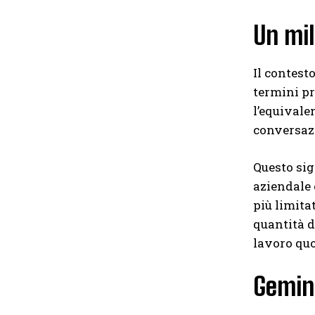
Un mil
Il contest
termini pr
l’equivale
conversaz
Questo sig
aziendale 
più limita
quantità d
lavoro quo
Gemini