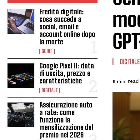
mod
Eredità digitale:
cosa succede a
social, email e
GPT
account online dopo
la morte
GUIDE
DIGITALE
Google Pixel 11: data
di uscita, prezzo e
caratteristiche
read
6
min.
DIGITALE
Assicurazione auto
a rate: come
funziona la
mensilizzazione del
premio nel 2026