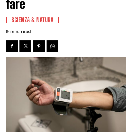
fare
SCIENZA & NATURA
read
9
min.