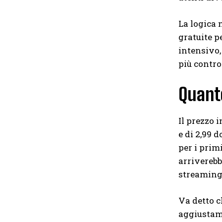
La logica 
gratuite p
intensivo,
più contro
Quant
Il prezzo 
e di 2,99 
per i prim
arriverebb
streaming 
Va detto c
aggiustame