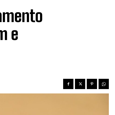
amento
m e