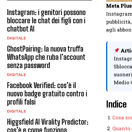
Meta Plus
Instagram: i genitori possono
Instagram 
bloccare le chat dei figli con i
pubblicità
chatbot AI
agli abbon
DIGITALE
GhostPairing: la nuova truffa
Arti
WhatsApp che ruba l’account
Instagr
senza password
Sblocca
suoneri
DIGITALE
Medio O
Facebook Verified: cos’è il
nuovo badge gratuito contro i
profili falsi
Indice
DIGITALE
Cosa so
Higgsfield AI Virality Predictor:
Quanto 
cos’è e come funziona