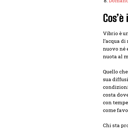
Domand
Cos’è 
Vibrio è u
l’acqua di
nuovo né e
nuota al m
Quello che
sua diffus
condizioni
costa dove
con temper
come favor
Chi sta pr