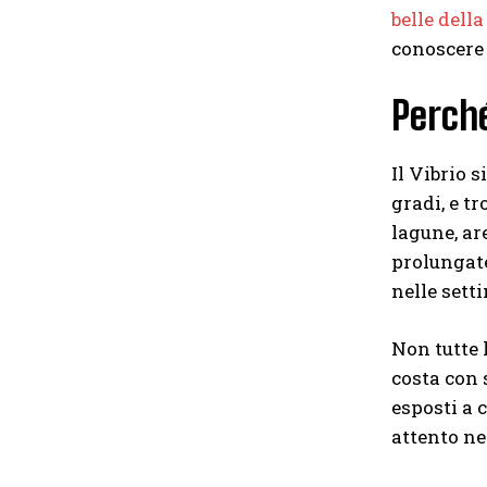
belle dell
conoscere 
Perché
Il Vibrio 
gradi, e t
lagune, ar
prolungate
nelle sett
Non tutte l
costa con 
esposti a 
attento ne