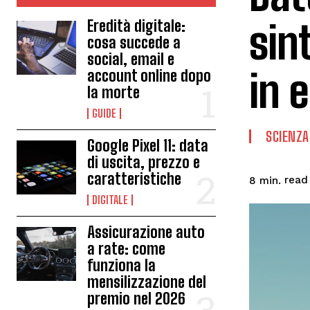
sin
Eredità digitale:
cosa succede a
social, email e
in 
account online dopo
la morte
GUIDE
SCIENZA
Google Pixel 11: data
di uscita, prezzo e
caratteristiche
read
8
min.
DIGITALE
Assicurazione auto
a rate: come
funziona la
mensilizzazione del
premio nel 2026