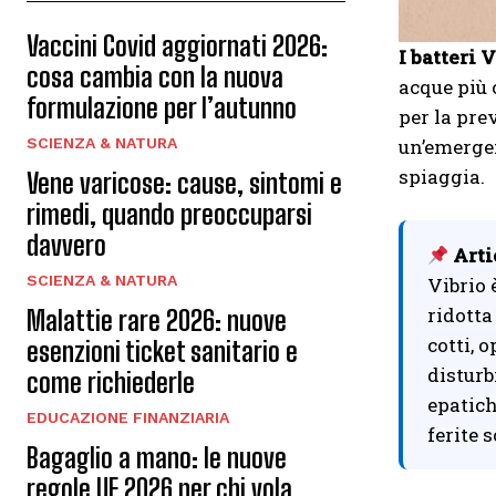
Vaccini Covid aggiornati 2026:
I batteri
cosa cambia con la nuova
acque più 
formulazione per l’autunno
per la pre
SCIENZA & NATURA
un’emergen
spiaggia.
Vene varicose: cause, sintomi e
rimedi, quando preoccuparsi
davvero
Arti
SCIENZA & NATURA
Vibrio 
ridotta
Malattie rare 2026: nuove
cotti, 
esenzioni ticket sanitario e
disturb
come richiederle
epatich
EDUCAZIONE FINANZIARIA
ferite 
Bagaglio a mano: le nuove
regole UE 2026 per chi vola