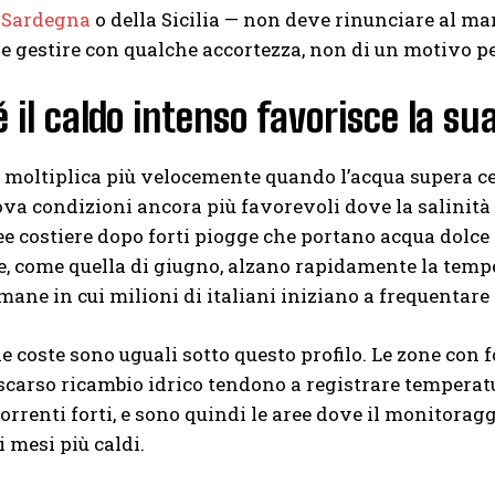
a Sardegna
o della Sicilia — non deve rinunciare al mar
e gestire con qualche accortezza, non di un motivo per
 il caldo intenso favorisce la su
si moltiplica più velocemente quando l’acqua supera ce
rova condizioni ancora più favorevoli dove la salinità è
ee costiere dopo forti piogge che portano acqua dolce 
, come quella di giugno, alzano rapidamente la temper
imane in cui milioni di italiani iniziano a frequentare 
e coste sono uguali sotto questo profilo. Le zone con foci 
scarso ricambio idrico tendono a registrare temperature 
correnti forti, e sono quindi le aree dove il monitorag
i mesi più caldi.