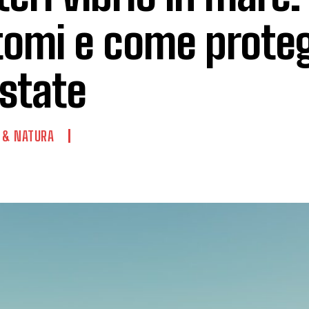
tomi e come prote
estate
 & NATURA