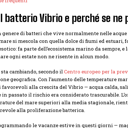
e frequenti
il batterio Vibrio e perché se ne 
n genere di batteri che vive normalmente nelle acque c
 mare si mescola con quella dolce di fiumi ed estuari,
sotico: fa parte dell’ecosistema marino da sempre, e
are ogni estate non ne risente in alcun modo.
 sta cambiando, secondo il
Centro europeo per la prev
ione geografica. Con l’aumento delle temperature mari
 favorevoli alla crescita del Vibrio — acqua calda, sal
 in passato il rischio era considerato trascurabile. L’o
ature del mare superiori alla media stagionale, rien
evole alla proliferazione batterica.
ogrammando le vacanze estive in questi giorni — mag