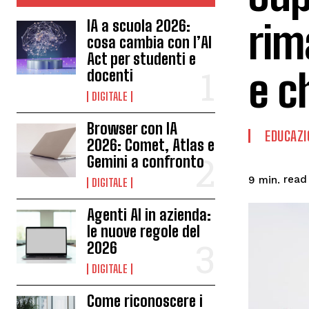
rim
IA a scuola 2026:
cosa cambia con l’AI
Act per studenti e
e c
docenti
DIGITALE
Browser con IA
EDUCAZI
2026: Comet, Atlas e
Gemini a confronto
read
9
min.
DIGITALE
Agenti AI in azienda:
le nuove regole del
2026
DIGITALE
Come riconoscere i