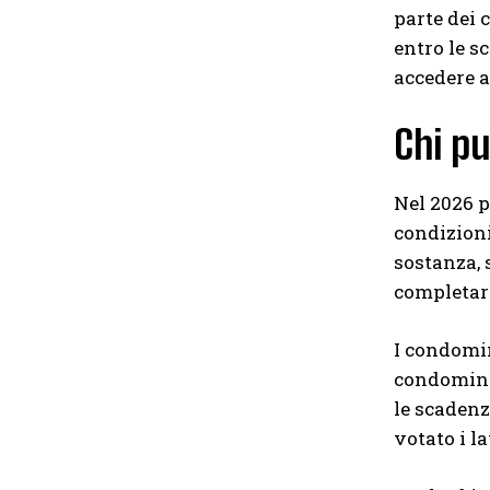
parte dei 
entro le 
accedere a
Chi p
Nel 2026 p
condizioni
sostanza, 
completare
I condomin
condominia
le scadenz
votato i l