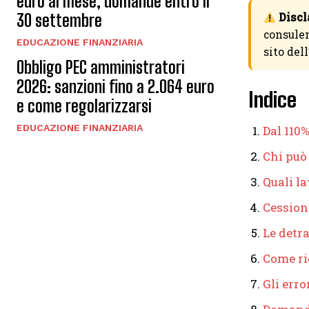
euro al mese, domande entro il
30 settembre
Discl
consulen
EDUCAZIONE FINANZIARIA
sito del
Obbligo PEC amministratori
2026: sanzioni fino a 2.064 euro
Indice
e come regolarizzarsi
EDUCAZIONE FINANZIARIA
Dal 110%
Chi può
Quali l
Cessione
Le detr
Come ric
Gli erro