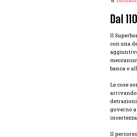
Domand
Dal 11
Il Superbo
con una de
aggiuntivo
meccanismo
banca o al
Le cose so
arrivando 
detrazioni
governo a 
incertezza
Il percors