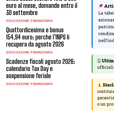
euro al mese, domande entro il
Arti
30 settembre
La tabe
azionar
EDUCAZIONE FINANZIARIA
patrimo
Quattordicesima e bonus
rendime
154,94 euro: perché l’INPS li
nell’ind
recupera da agosto 2026
EDUCAZIONE FINANZIARIA
Scadenze fiscali agosto 2026:
🗓
Ultim
ufficial
calendario Tax Day e
sospensione feriale
EDUCAZIONE FINANZIARIA
Discl
costitui
garantis
o un pro