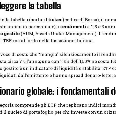
eggere la tabella
ella tabella riporta: il
ticker
(codice di Borsa), il nome 
osto annuo in percentuale), i
rendimenti
a 1, 3 e 5 ann
o gestito
(AUM, Assets Under Management). I rendimen
el TER ma al lordo della tassazione italiana.
a voce di costo che “mangia” silenziosamente il rend
sta circa 7 € l’anno; uno con TER dell’1,50% ne costa 15
 gestito è un indicatore di liquidità e stabilità: ETF
quidati dall’emittente e hanno spread denaro-lettera 
ionario globale: i fondamentali d
egoria comprende gli ETF che replicano indici mond
i il nucleo di portafoglio per chi investe con un oriz