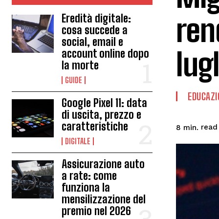
ren
Eredità digitale:
cosa succede a
social, email e
lug
account online dopo
la morte
GUIDE
EDUCAZI
Google Pixel 11: data
di uscita, prezzo e
caratteristiche
read
8
min.
DIGITALE
Assicurazione auto
a rate: come
funziona la
mensilizzazione del
premio nel 2026