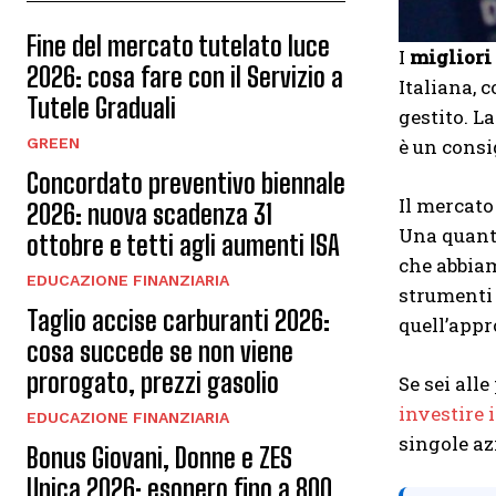
Fine del mercato tutelato luce
I
migliori 
2026: cosa fare con il Servizio a
Italiana, 
Tutele Graduali
gestito. L
GREEN
è un consi
Concordato preventivo biennale
Il mercato
2026: nuova scadenza 31
Una quanti
ottobre e tetti agli aumenti ISA
che abbiam
EDUCAZIONE FINANZIARIA
strumenti 
Taglio accise carburanti 2026:
quell’appr
cosa succede se non viene
prorogato, prezzi gasolio
Se sei all
investire 
EDUCAZIONE FINANZIARIA
singole az
Bonus Giovani, Donne e ZES
Unica 2026: esonero fino a 800