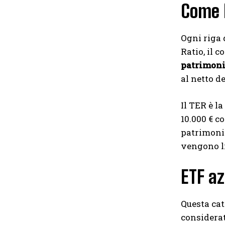
Come l
Ogni riga d
Ratio, il c
patrimoni
al netto d
Il TER è l
10.000 € co
patrimonio
vengono li
ETF az
Questa cat
considerat