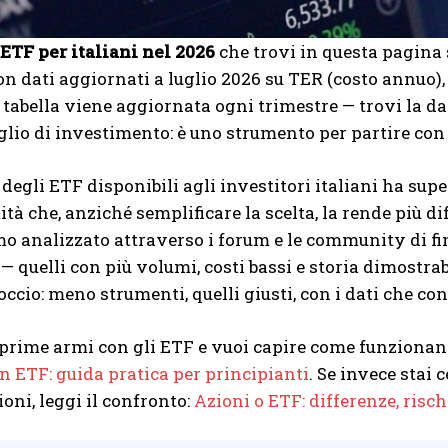
ETF per italiani nel 2026
che trovi in questa pagina 
con dati aggiornati a luglio 2026 su TER (costo annuo)
a tabella viene aggiornata ogni trimestre — trovi la d
glio di investimento: è uno strumento per partire con 
 degli ETF disponibili agli investitori italiani ha supe
tà che, anziché semplificare la scelta, la rende più dif
o analizzato attraverso i forum e le community di f
— quelli con più volumi, costi bassi e storia dimostrab
occio: meno strumenti, quelli giusti, con i dati che c
e prime armi con gli ETF e vuoi capire come funzionano
in ETF: guida pratica per principianti
. Se invece stai
ioni, leggi il confronto:
Azioni o ETF: differenze, risch