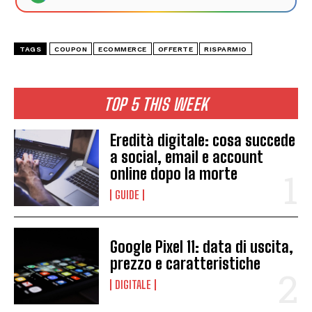
TAGS
COUPON
ECOMMERCE
OFFERTE
RISPARMIO
TOP 5 THIS WEEK
Eredità digitale: cosa succede
a social, email e account
online dopo la morte
GUIDE
Google Pixel 11: data di uscita,
prezzo e caratteristiche
DIGITALE