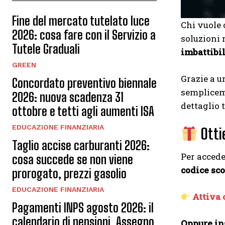
Fine del mercato tutelato luce
Chi vuole 
2026: cosa fare con il Servizio a
soluzioni 
Tutele Graduali
imbattibi
GREEN
Grazie a 
Concordato preventivo biennale
semplicem
2026: nuova scadenza 31
dettaglio t
ottobre e tetti agli aumenti ISA
EDUCAZIONE FINANZIARIA
Otti
Taglio accise carburanti 2026:
Per accede
cosa succede se non viene
codice sc
prorogato, prezzi gasolio
EDUCAZIONE FINANZIARIA
Attiva 
Pagamenti INPS agosto 2026: il
calendario di pensioni, Assegno
Oppure in