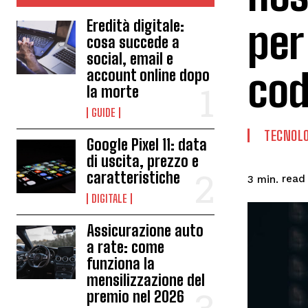
per
Eredità digitale:
cosa succede a
social, email e
cod
account online dopo
la morte
GUIDE
TECNOLO
Google Pixel 11: data
di uscita, prezzo e
caratteristiche
read
3
min.
DIGITALE
Assicurazione auto
a rate: come
funziona la
mensilizzazione del
premio nel 2026