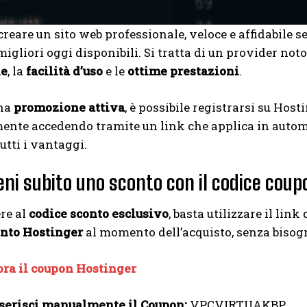
creare un sito web professionale, veloce e affidabile
migliori oggi disponibili. Si tratta di un provider noto
le
, la
facilità d’uso
e le
ottime prestazioni
.
una
promozione attiva
, è possibile registrarsi su Hos
ente accedendo tramite un link che applica in auto
utti i vantaggi.
eni subito uno sconto con il codice cou
re al
codice sconto esclusivo
, basta utilizzare il link
onto Hostinger
al momento dell’acquisto, senza bisog
ora il coupon Hostinger
serisci manualmente il Coupon:
VPCVIRTUAKBP