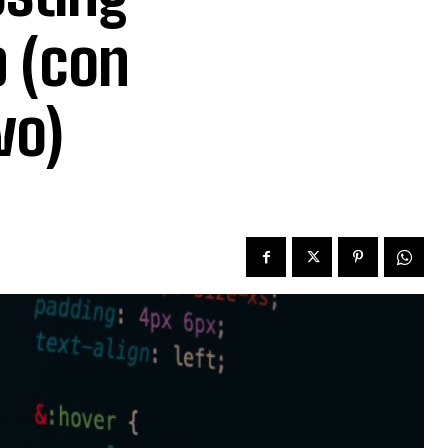
b (con
vo)