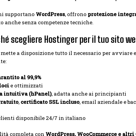
ani supportano
WordPress
, offrono
protezione integr
to anche senza competenze tecniche.
hé scegliere Hostinger per il tuo sito w
mette a disposizione tutto il necessario per avviare 
te:
rantito al 99,9%
loci
e ottimizzati
a intuitiva (hPanel)
, adatta anche ai principianti
ratuito
,
certificato SSL incluso
, email aziendale e b
lienti disponibile 24/7 in italiano
lità completa con
WordPress, WooCommerce e altri CM