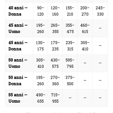
40 anni —
90–
120–
155–
200–
245–
Donna
120
160
210
270
330
45 anni —
195–
265–
355–
460–
—
Uomo
260
355
475
615
45 anni —
130–
175–
235–
305–
—
Donna
175
235
315
410
50 anni —
305–
430–
595–
—
—
Uomo
410
575
795
50 anni —
195–
270–
375–
—
—
Donna
260
360
500
55 anni —
490–
715–
—
—
—
Uomo
655
955