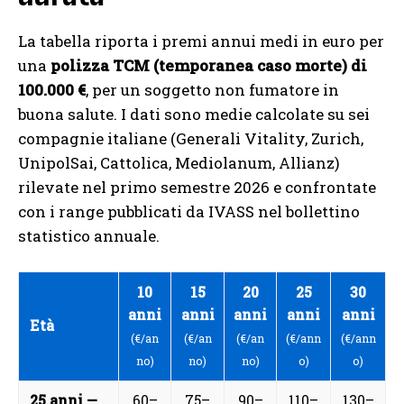
La tabella riporta i premi annui medi in euro per
una
polizza TCM (temporanea caso morte) di
100.000 €
, per un soggetto non fumatore in
buona salute. I dati sono medie calcolate su sei
compagnie italiane (Generali Vitality, Zurich,
UnipolSai, Cattolica, Mediolanum, Allianz)
rilevate nel primo semestre 2026 e confrontate
con i range pubblicati da IVASS nel bollettino
statistico annuale.
10
15
20
25
30
anni
anni
anni
anni
anni
Età
(€/an
(€/an
(€/an
(€/ann
(€/ann
no)
no)
no)
o)
o)
25 anni —
60–
75–
90–
110–
130–