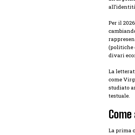
all’identit
Per il 202
cambiando 
rappresent
(politiche
divari eco
La lettera
come Virgi
studiato a
testuale.
Come a
La prima c