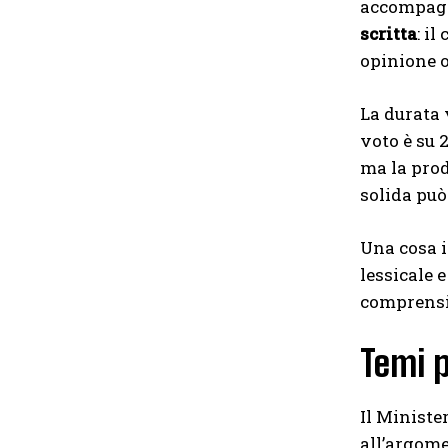
accompagna
scritta
: i
opinione o
La durata v
voto è su 
ma la prod
solida pu
Una cosa i
lessicale 
comprensio
Temi p
Il Ministe
all’argome