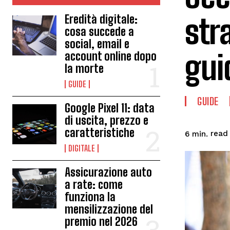
str
Eredità digitale:
cosa succede a
social, email e
gui
account online dopo
la morte
GUIDE
GUIDE
Google Pixel 11: data
di uscita, prezzo e
caratteristiche
read
6
min.
DIGITALE
Assicurazione auto
a rate: come
funziona la
mensilizzazione del
premio nel 2026