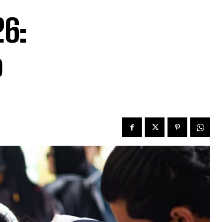
26:
o