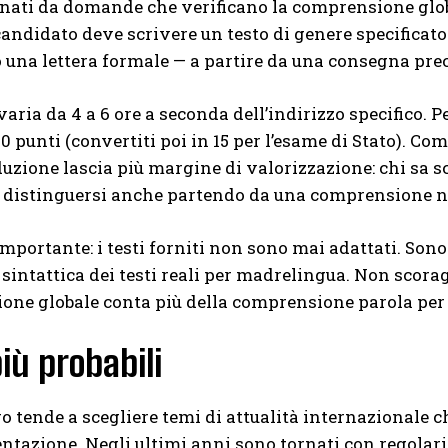
ti da domande che verificano la comprensione global
l candidato deve scrivere un testo di genere specificat
 una lettera formale — a partire da una consegna prec
aria da 4 a 6 ore a seconda dell’indirizzo specifico. Per
20 punti (convertiti poi in 15 per l’esame di Stato). 
uzione lascia più margine di valorizzazione: chi sa 
ò distinguersi anche partendo da una comprensione n
mportante: i testi forniti non sono mai adattati. Sono e
e sintattica dei testi reali per madrelingua. Non scora
ne globale conta più della comprensione parola per 
iù probabili
ro tende a scegliere temi di attualità internazionale c
ntazione. Negli ultimi anni sono tornati con regolari