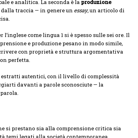
e e analitica. La seconda è la
produzione
o dalla traccia — in genere un
essay
, un articolo di
isa.
 l’inglese come lingua 1 si è spesso sulle sei ore. Il
Comprensione e produzione pesano in modo simile,
scrivere con proprietà e struttura argomentativa
on perfetta.
stratti autentici, con il livello di complessità
ggiarti davanti a parole sconosciute — la
parola.
he si prestano sia alla comprensione critica sia
tà temi legati alla società contemporanea,