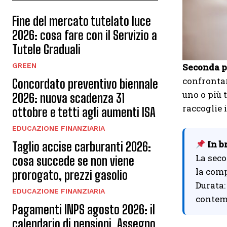
Fine del mercato tutelato luce
2026: cosa fare con il Servizio a
Tutele Graduali
Seconda p
GREEN
confrontar
Concordato preventivo biennale
uno o più 
2026: nuova scadenza 31
raccoglie 
ottobre e tetti agli aumenti ISA
EDUCAZIONE FINANZIARIA
In b
Taglio accise carburanti 2026:
La seco
cosa succede se non viene
la comp
prorogato, prezzi gasolio
Durata:
EDUCAZIONE FINANZIARIA
contem
Pagamenti INPS agosto 2026: il
calendario di pensioni, Assegno