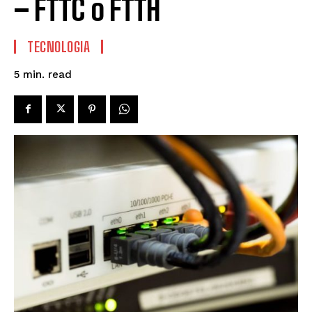
– FTTC o FTTH
TECNOLOGIA
read
5
min.