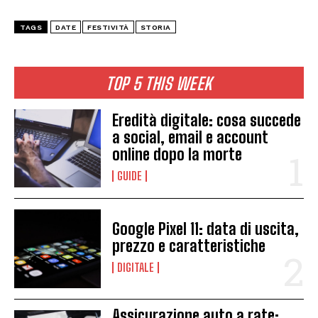
TAGS
DATE
FESTIVITÀ
STORIA
TOP 5 THIS WEEK
Eredità digitale: cosa succede
a social, email e account
online dopo la morte
GUIDE
Google Pixel 11: data di uscita,
prezzo e caratteristiche
DIGITALE
Assicurazione auto a rate: