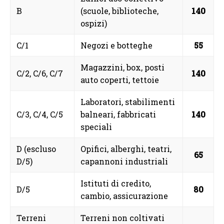
B
(scuole, biblioteche,
140
ospizi)
C/1
Negozi e botteghe
55
Magazzini, box, posti
C/2, C/6, C/7
140
auto coperti, tettoie
Laboratori, stabilimenti
C/3, C/4, C/5
balneari, fabbricati
140
speciali
D (escluso
Opifici, alberghi, teatri,
65
D/5)
capannoni industriali
Istituti di credito,
D/5
80
cambio, assicurazione
Terreni
Terreni non coltivati