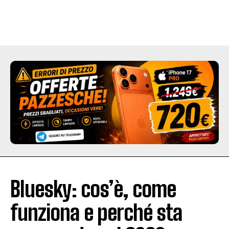
Bluesky: cos’è, come
funziona e perché sta