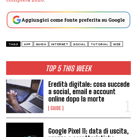
Aggiungici come fonte preferita su Google
TAGS
APP
GUIDA
INTERNET
SOCIAL
TUTORIAL
WEB
TOP 5 THIS WEEK
Eredità digitale: cosa succede
a social, email e account
online dopo la morte
GUIDE
Google Pixel 11: data di uscita,