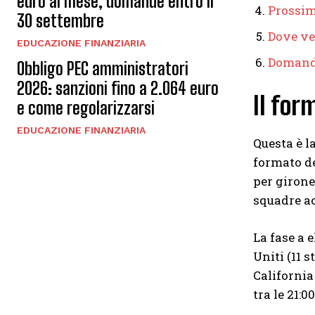
euro al mese, domande entro il
Prossim
30 settembre
Dove ve
EDUCAZIONE FINANZIARIA
Domand
Obbligo PEC amministratori
2026: sanzioni fino a 2.064 euro
Il for
e come regolarizzarsi
EDUCAZIONE FINANZIARIA
Questa è l
formato de
per girone
squadre ac
La fase a e
Uniti (11 s
California
tra le 21:00