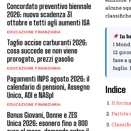
Concordato preventivo biennale
alcune squ
2026: nuova scadenza 31
classifiche
ottobre e tetti agli aumenti ISA
EDUCAZIONE FINANZIARIA
In b
Taglio accise carburanti 2026:
I Mondi
cosa succede se non viene
12 giro
prorogato, prezzi gasolio
fase a g
luglio.
EDUCAZIONE FINANZIARIA
Pagamenti INPS agosto 2026: il
calendario di pensioni, Assegno
Indice
Unico, ADI e NASpI
Il form
EDUCAZIONE FINANZIARIA
Partite 
Bonus Giovani, Donne e ZES
Unica 2026: esonero fino a 800
Classifi