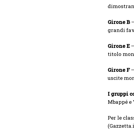
dimostrand
Girone B
—
grandi fav
Girone E
—
titolo mon
Girone F
—
uscite mon
I gruppi c
Mbappé e V
Per le clas
(Gazzetta.