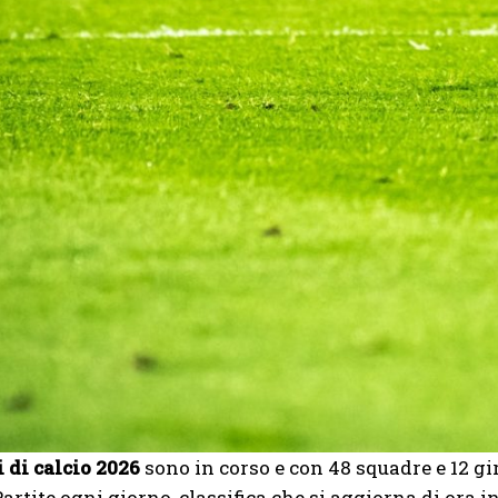
 di calcio 2026
sono in corso e con 48 squadre e 12 giro
artite ogni giorno, classifica che si aggiorna di ora in 