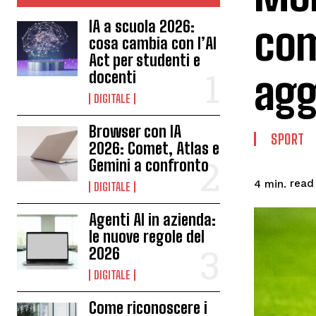
com
IA a scuola 2026:
cosa cambia con l’AI
Act per studenti e
agg
docenti
DIGITALE
Browser con IA
SPORT
2026: Comet, Atlas e
Gemini a confronto
read
4
min.
DIGITALE
Agenti AI in azienda:
le nuove regole del
2026
DIGITALE
Come riconoscere i