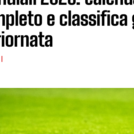
pleto e classifica 
iornata