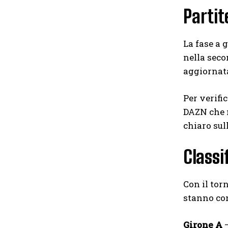
Partit
La fase a 
nella seco
aggiornata
Per verific
DAZN che m
chiaro sul
Classi
Con il tor
stanno con
Girone A
—