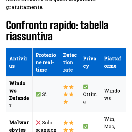
gratuitamente.
Confronto rapido: tabella
riassuntiva
Protezio
Detec
Antivir
Priva
Piattaf
ne real-
tion
us
cy
orme
time
rate
Windo
ws
Windo
Sì
Ottim
Defende
ws
a
r
Win,
Malwar
Solo
Mac,
ebytes
scansion