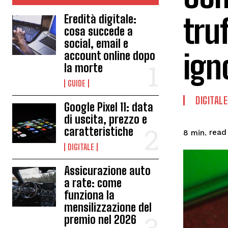
tru
Eredità digitale:
cosa succede a
social, email e
ign
account online dopo
la morte
GUIDE
DIGITALE
Google Pixel 11: data
di uscita, prezzo e
caratteristiche
read
8
min.
DIGITALE
Assicurazione auto
a rate: come
funziona la
mensilizzazione del
premio nel 2026