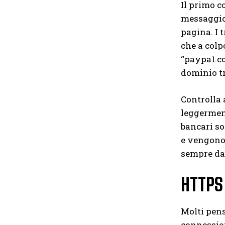
Il primo c
messaggio 
pagina. I 
che a colp
“paypa1.co
dominio tr
Controlla 
leggerment
bancari so
e vengono 
sempre da l
HTTPS 
Molti pens
connessione