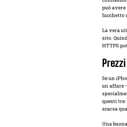
può avere 
lucchetto s
La vera ut
sito. Quin
HTTPS potr
Prezzi
Se un iPho
un affare —
specialmen
questi tre:
scarsa qual
Una buona 