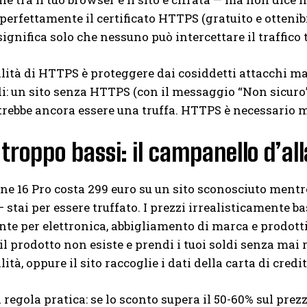
perfettamente il certificato HTTPS (gratuito e ottenibi
ignifica solo che nessuno può intercettare il traffico tr
ilità di HTTPS è proteggere dai cosiddetti attacchi ma
di: un sito senza HTTPS (con il messaggio “Non sicuro
ebbe ancora essere una truffa. HTTPS è necessario ma 
 troppo bassi: il campanello d’al
ne 16 Pro costa 299 euro su un sito sconosciuto mentre 
 stai per essere truffato. I prezzi irrealisticamente ba
te per elettronica, abbigliamento di marca e prodott
 il prodotto non esiste e prendi i tuoi soldi senza mai 
ità, oppure il sito raccoglie i dati della carta di credit
regola pratica: se lo sconto supera il 50-60% sul pr