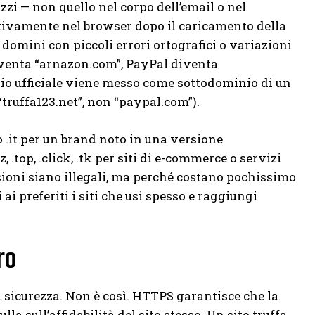
izzi — non quello nel corpo dell’email o nel
ttivamente nel browser dopo il caricamento della
 domini con piccoli errori ortografici o variazioni
iventa “arnazon.com”, PayPal diventa
minio ufficiale viene messo come sottodominio di un
“truffa123.net”, non “paypal.com”).
 .it per un brand noto in una versione
.top, .click, .tk per siti di e-commerce o servizi
sioni siano illegali, ma perché costano pochissimo
 preferiti i siti che usi spesso e raggiungi
ro
 sicurezza. Non è così. HTTPS garantisce che la
la sull’affidabilità del sito stesso. Un sito truffa