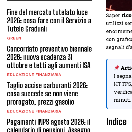
Fine del mercato tutelato luce
Saper
rico
2026: cosa fare con il Servizio a
utilizzi s
Tutele Graduali
enormement
GREEN
con grafic
segnali d’a
Concordato preventivo biennale
2026: nuova scadenza 31
ottobre e tetti agli aumenti ISA
Arti
EDUCAZIONE FINANZIARIA
I segna
HTTPS, 
Taglio accise carburanti 2026:
verific
cosa succede se non viene
minuti 
prorogato, prezzi gasolio
EDUCAZIONE FINANZIARIA
Indice
Pagamenti INPS agosto 2026: il
calendario di pensioni, Assegno