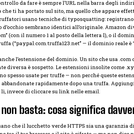
ontrollo da fare è sempre l’URL nella barra degli indir
che ti ha portato sul sito, ma quello che appare effe
truffatori usano tecniche di typosquatting: registrano
o d’occhio sembrano identici all’originale. Amazon d
m” (con il numero 1 al posto della lettera l), o il do
uffa (“paypal.com.truffa123.net” — il dominio reale è 
anche l’estensione del dominio. Un sito che usa .com o
e diversa è sospetto. Le estensioni insolite come .xyz, 
no spesso usate per truffe — non perché queste esten
abbandonate rapidamente dopo una truffa. Aggiungi ai
ì, invece di cliccare su link nelle email.
non basta: cosa significa davve
ano che il lucchetto verde HTTPS sia una garanzia di
 tra il tuo browser e il sito è cifrata — ma non dice nul