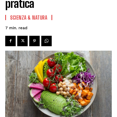
pratica
SCIENZA & NATURA
read
7
min.