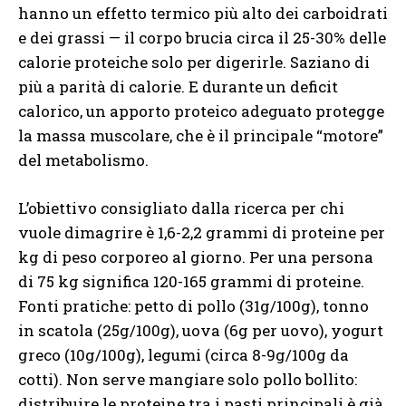
hanno un effetto termico più alto dei carboidrati
e dei grassi — il corpo brucia circa il 25-30% delle
calorie proteiche solo per digerirle. Saziano di
più a parità di calorie. E durante un deficit
calorico, un apporto proteico adeguato protegge
la massa muscolare, che è il principale “motore”
del metabolismo.
L’obiettivo consigliato dalla ricerca per chi
vuole dimagrire è 1,6-2,2 grammi di proteine per
kg di peso corporeo al giorno. Per una persona
di 75 kg significa 120-165 grammi di proteine.
Fonti pratiche: petto di pollo (31g/100g), tonno
in scatola (25g/100g), uova (6g per uovo), yogurt
greco (10g/100g), legumi (circa 8-9g/100g da
cotti). Non serve mangiare solo pollo bollito:
distribuire le proteine tra i pasti principali è già