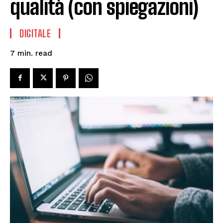
qualità (con spiegazioni)
DIGITALE
read
7
min.