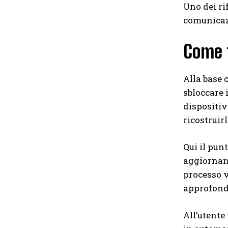
Uno dei ri
comunicaz
Come 
Alla base 
sbloccare 
dispositiv
ricostruirl
Qui il pun
aggiornano
processo 
approfondi
All’utente