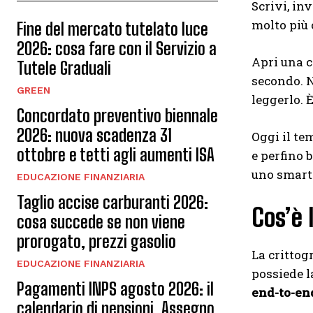
Scrivi, in
molto più
Fine del mercato tutelato luce
2026: cosa fare con il Servizio a
Apri una c
Tutele Graduali
secondo. N
GREEN
leggerlo. È
Concordato preventivo biennale
2026: nuova scadenza 31
Oggi il te
ottobre e tetti agli aumenti ISA
e perfino 
uno smart
EDUCAZIONE FINANZIARIA
Taglio accise carburanti 2026:
Cos’è 
cosa succede se non viene
prorogato, prezzi gasolio
La crittog
EDUCAZIONE FINANZIARIA
possiede l
Pagamenti INPS agosto 2026: il
end-to-en
calendario di pensioni, Assegno