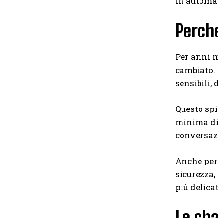
in automat
Perché
Per anni m
cambiato. 
sensibili,
Questo spi
minima di
conversazi
Anche per 
sicurezza,
più delicat
Le cha