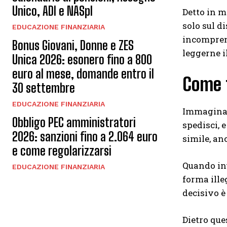
Unico, ADI e NASpI
Detto in m
solo sul d
EDUCAZIONE FINANZIARIA
incomprens
Bonus Giovani, Donne e ZES
leggerne i
Unica 2026: esonero fino a 800
euro al mese, domande entro il
Come 
30 settembre
EDUCAZIONE FINANZIARIA
Immagina d
Obbligo PEC amministratori
spedisci, 
2026: sanzioni fino a 2.064 euro
simile, an
e come regolarizzarsi
Quando inv
EDUCAZIONE FINANZIARIA
forma illeg
decisivo è
Dietro que