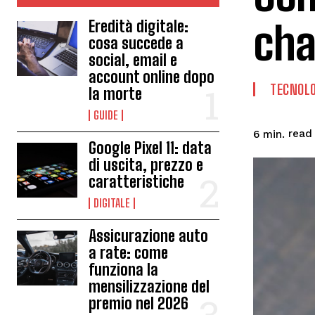
cha
Eredità digitale:
cosa succede a
social, email e
account online dopo
TECNOLO
la morte
GUIDE
read
6
min.
Google Pixel 11: data
di uscita, prezzo e
caratteristiche
DIGITALE
Assicurazione auto
a rate: come
funziona la
mensilizzazione del
premio nel 2026