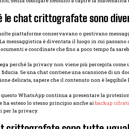
ico, senza obbligare nessuno a capire la matematica c
 le chat crittografate sono dive
olte piattaforme conservavano o gestivano messaggi 
La messaggistica è diventata il luogo in cui passano c
 documenti e coordinate che fino a poco tempo fa sarebb
ega perché la privacy non viene più percepita come u
 fiducia. Se una chat contiene una scansione di un 
one delicata, sapere che il contenuto non è leggibile
questo WhatsApp continua a presentare la protezion
 e ha esteso lo stesso principio anche ai
backup cifrat
i per la privacy.
t crittografate sono tutte ugual