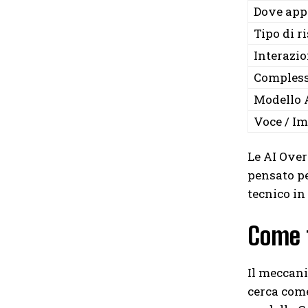
Dove app
Tipo di r
Interazi
Compless
Modello 
Voce / I
Le AI Over
pensato pe
tecnico in
Come 
Il meccani
cerca come