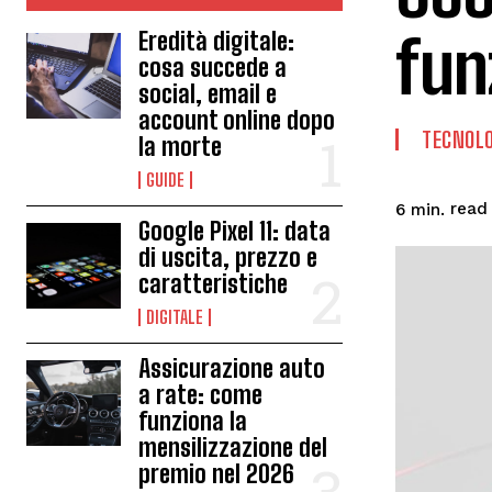
fun
Eredità digitale:
cosa succede a
social, email e
account online dopo
TECNOLO
la morte
GUIDE
read
6
min.
Google Pixel 11: data
di uscita, prezzo e
caratteristiche
DIGITALE
Assicurazione auto
a rate: come
funziona la
mensilizzazione del
premio nel 2026