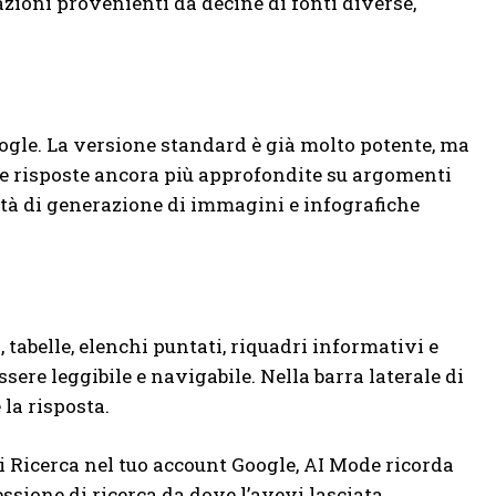
zioni provenienti da decine di fonti diverse,
ogle. La versione standard è già molto potente, ma
e risposte ancora più approfondite su argomenti
cità di generazione di immagini e infografiche
 tabelle, elenchi puntati, riquadri informativi e
ssere leggibile e navigabile. Nella barra laterale di
 la risposta.
i Ricerca nel tuo account Google, AI Mode ricorda
sione di ricerca da dove l’avevi lasciata.