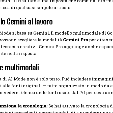
mini. Il risultato è una risposta che combina informa
ricca di qualsiasi singolo articolo.
lo Gemini al lavoro
Mode si basa su Gemini, il modello multimodale di Go
 possono scegliere la modalità
Gemini Pro
per ottener
i, tecnici o creativi. Gemini Pro aggiunge anche capa
te nella risposta.
e multimodali
a di AI Mode non è solo testo. Può includere immagini,
ti alle fonti originali — tutto organizzato in modo da e
i vedere l’elenco delle fonti usate dall’AI per costruire
nziona la cronologia:
Se hai attivato la cronologia d
azioni precedenti, permettendoti di riprendere una ses