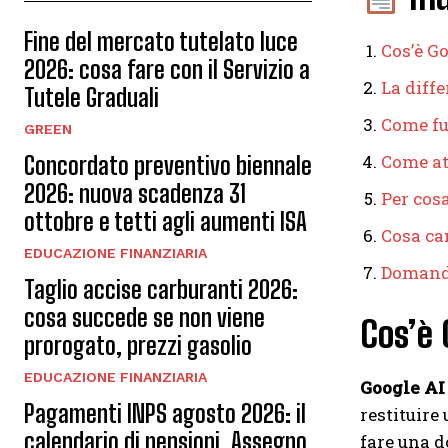
Fine del mercato tutelato luce
Cos’è G
2026: cosa fare con il Servizio a
La diff
Tutele Graduali
Come fu
GREEN
Come att
Concordato preventivo biennale
2026: nuova scadenza 31
Per cos
ottobre e tetti agli aumenti ISA
Cosa cam
EDUCAZIONE FINANZIARIA
Domande
Taglio accise carburanti 2026:
cosa succede se non viene
Cos’è 
prorogato, prezzi gasolio
EDUCAZIONE FINANZIARIA
Google A
Pagamenti INPS agosto 2026: il
restituire 
calendario di pensioni, Assegno
fare una d