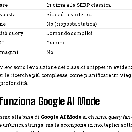
are
In cima alla SERP classica
isposta
Riquadro sintetico
one
No (risposta statica)
ità query
Domande semplici
AI
Gemini
mmagini
No
view sono l’evoluzione dei classici snippet in evide
r le ricerche più complesse, come pianificare un viag
 profondità.
funziona Google AI Mode
smo alla base di
Google AI Mode
si chiama
query fan
 un’unica stringa, ma la scompone in molteplici sott