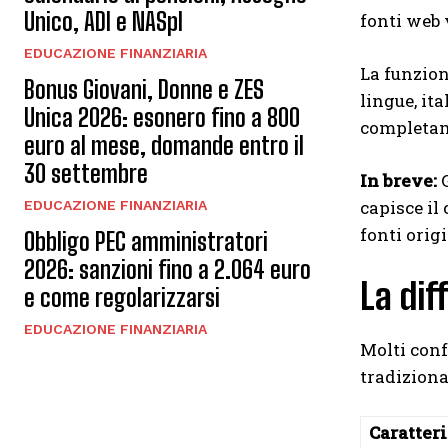
Unico, ADI e NASpI
fonti web 
EDUCAZIONE FINANZIARIA
La funzion
Bonus Giovani, Donne e ZES
lingue, it
Unica 2026: esonero fino a 800
completame
euro al mese, domande entro il
30 settembre
In breve:
G
capisce il
EDUCAZIONE FINANZIARIA
fonti origi
Obbligo PEC amministratori
2026: sanzioni fino a 2.064 euro
La dif
e come regolarizzarsi
EDUCAZIONE FINANZIARIA
Molti con
tradizional
Caratteri