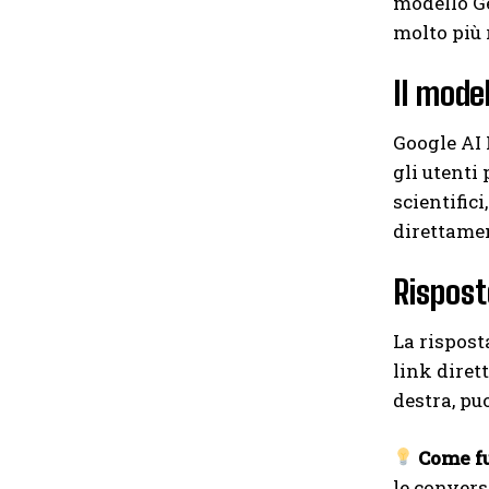
modello Ge
molto più 
Il model
Google AI 
gli utenti
scientific
direttamen
Rispost
La rispost
link diret
destra, puo
Come fu
le convers