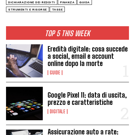
DICHIARAZIONE DEI REDDITI
FINANZA
GUIDA
STRUMENTI E RISORSE
TASSE
TOP 5 THIS WEEK
Eredità digitale: cosa succede
a social, email e account
online dopo la morte
GUIDE
Google Pixel 11: data di uscita,
prezzo e caratteristiche
DIGITALE
Assicurazione auto a rate: