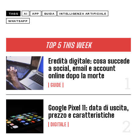
TAGS
AI
APP
GUIDA
INTELLIGENZA ARTIFICIALE
WHATSAPP
TOP 5 THIS WEEK
Eredità digitale: cosa succede
a social, email e account
online dopo la morte
GUIDE
Google Pixel 11: data di uscita,
prezzo e caratteristiche
DIGITALE